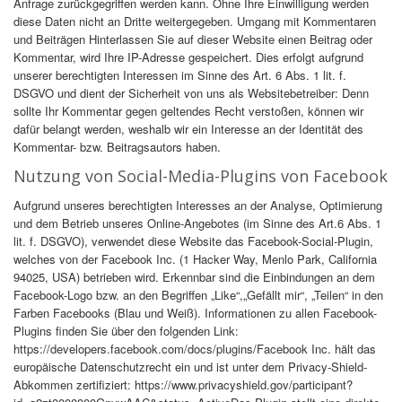
Anfrage zurückgegriffen werden kann. Ohne Ihre Einwilligung werden
diese Daten nicht an Dritte weitergegeben. Umgang mit Kommentaren
und Beiträgen Hinterlassen Sie auf dieser Website einen Beitrag oder
Kommentar, wird Ihre IP-Adresse gespeichert. Dies erfolgt aufgrund
unserer berechtigten Interessen im Sinne des Art. 6 Abs. 1 lit. f.
DSGVO und dient der Sicherheit von uns als Websitebetreiber: Denn
sollte Ihr Kommentar gegen geltendes Recht verstoßen, können wir
dafür belangt werden, weshalb wir ein Interesse an der Identität des
Kommentar- bzw. Beitragsautors haben.
Nutzung von Social-Media-Plugins von Facebook
Aufgrund unseres berechtigten Interesses an der Analyse, Optimierung
und dem Betrieb unseres Online-Angebotes (im Sinne des Art.6 Abs. 1
lit. f. DSGVO), verwendet diese Website das Facebook-Social-Plugin,
welches von der Facebook Inc. (1 Hacker Way, Menlo Park, California
94025, USA) betrieben wird. Erkennbar sind die Einbindungen an dem
Facebook-Logo bzw. an den Begriffen „Like“,„Gefällt mir“, „Teilen“ in den
Farben Facebooks (Blau und Weiß). Informationen zu allen Facebook-
Plugins finden Sie über den folgenden Link:
https://developers.facebook.com/docs/plugins/Facebook Inc. hält das
europäische Datenschutzrecht ein und ist unter dem Privacy-Shield-
Abkommen zertifiziert: https://www.privacyshield.gov/participant?