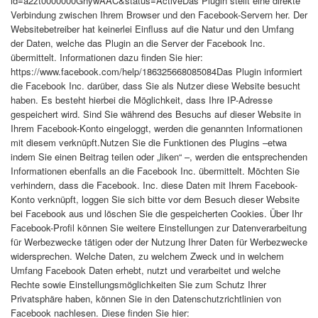
id=a2zt0000000GnywAAC&status=ActiveDas Plugin stellt eine direkte
Verbindung zwischen Ihrem Browser und den Facebook-Servern her. Der
Websitebetreiber hat keinerlei Einfluss auf die Natur und den Umfang
der Daten, welche das Plugin an die Server der Facebook Inc.
übermittelt. Informationen dazu finden Sie hier:
https://www.facebook.com/help/186325668085084Das Plugin informiert
die Facebook Inc. darüber, dass Sie als Nutzer diese Website besucht
haben. Es besteht hierbei die Möglichkeit, dass Ihre IP-Adresse
gespeichert wird. Sind Sie während des Besuchs auf dieser Website in
Ihrem Facebook-Konto eingeloggt, werden die genannten Informationen
mit diesem verknüpft.Nutzen Sie die Funktionen des Plugins –etwa
indem Sie einen Beitrag teilen oder „liken“ –, werden die entsprechenden
Informationen ebenfalls an die Facebook Inc. übermittelt. Möchten Sie
verhindern, dass die Facebook. Inc. diese Daten mit Ihrem Facebook-
Konto verknüpft, loggen Sie sich bitte vor dem Besuch dieser Website
bei Facebook aus und löschen Sie die gespeicherten Cookies. Über Ihr
Facebook-Profil können Sie weitere Einstellungen zur Datenverarbeitung
für Werbezwecke tätigen oder der Nutzung Ihrer Daten für Werbezwecke
widersprechen. Welche Daten, zu welchem Zweck und in welchem
Umfang Facebook Daten erhebt, nutzt und verarbeitet und welche
Rechte sowie Einstellungsmöglichkeiten Sie zum Schutz Ihrer
Privatsphäre haben, können Sie in den Datenschutzrichtlinien von
Facebook nachlesen. Diese finden Sie hier: